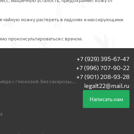
ресс, мышечную усталость, предохраняет кожу от
ия чайную ложку растереть в ладонях и массирующими
мо проконсультироваться с врачом.
+7 (929) 395-67-47
+7 (996) 707-90-22
+7 (901) 208-93-28
мёде с глюкозой. Без сахарозы,...
legalt22@mail.ru
Написать нам
а