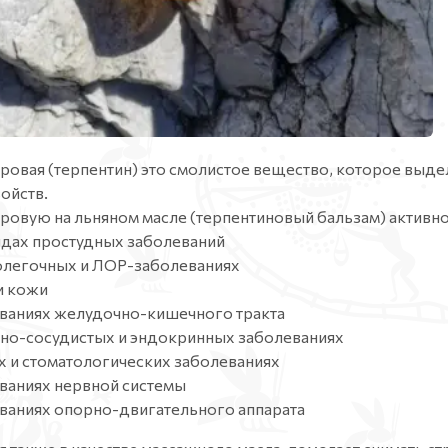
овая (терпентин) это смолистое вещество, которое выдел
ойств.
овую на льняном масле (терпентиновый бальзам) активн
идах простудных заболеваний
олегочных и ЛОР-заболеваниях
и кожи
еваниях желудочно-кишечного тракта
чно-сосудистых и эндокринных заболеваниях
 и стоматологических заболеваниях
ваниях нервной системы
ваниях опорно-двигательного аппарата