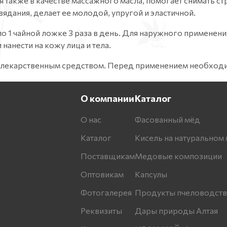
 также в качестве массажного масла, помогает снимать ст
увядания, делает ее молодой, упругой и эластичной.
о 1 чайной ложке 3 раза в день. Для наружного применен
нанести на кожу лица и тела.
 лекарственным средством. Перед применением необходи
О компании
Каталог
О нас
Фасованный мёд
Каталог
Кисель на натуральном 
Поставщикам
Медовые композиции
Оптовикам
Капсулы
Фотогалерея
Продукты пчеловодств
Реквизиты
Дары природы Алтая