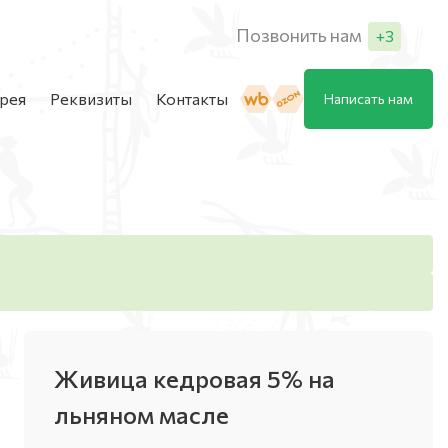
Позвонить нам
+3
рея
Реквизиты
Контакты
Написать нам
Менеджер продаж
+7 (929) 395-67-47
Менеджер продаж
+7 (996) 707-90-22
Менеджер продаж
+7 (901) 208-93-28
Живица кедровая 5% на
льняном масле