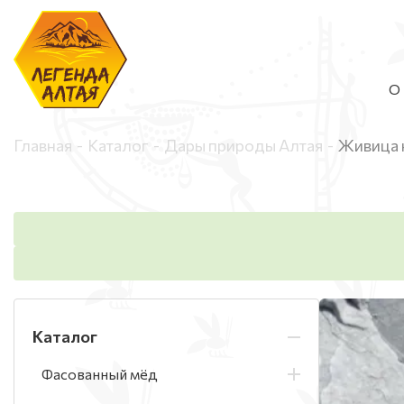
О 
Главная
Каталог
Дары природы Алтая
Живица 
Каталог
Фасованный мёд