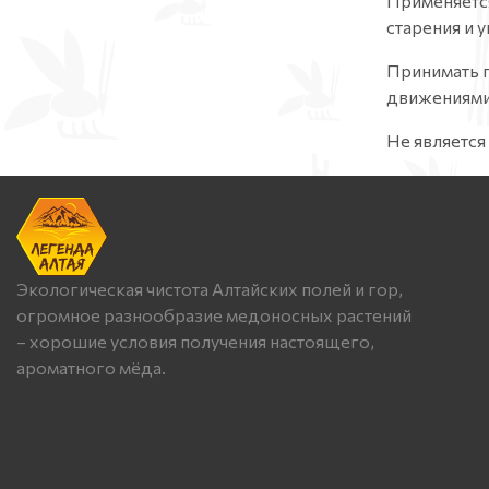
Применяется
старения и 
Принимать п
движениями 
Не является
Экологическая чистота Алтайских полей и гор,
огромное разнообразие медоносных растений
– хорошие условия получения настоящего,
ароматного мёда.