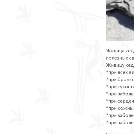
Живица кедр
полезных св
Живицу кедр
*при всех в
*при бронх
*при сухост
*при забол
*при серде
*при кожных
*при заболе
*при заболе