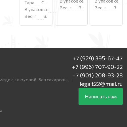
В упаковке
8
В упаковке
Тара
Стекло
Вес, г
330
Вес, г
330
В упаковке
8
Вес, г
330
+7 (929) 395-67-47
+7 (996) 707-90-22
+7 (901) 208-93-28
мёде с глюкозой. Без сахарозы,...
legalt22@mail.ru
Написать нам
а