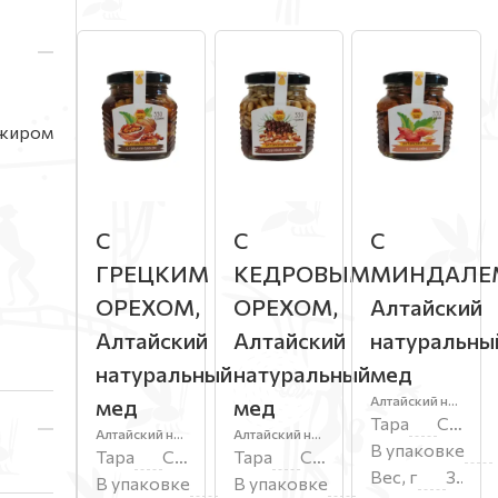
 жиром
С
С
С
ГРЕЦКИМ
КЕДРОВЫМ
МИНДАЛЕ
ОРЕХОМ,
ОРЕХОМ,
Алтайский
Алтайский
Алтайский
натуральны
натуральный
натуральный
мед
Алтайский натуральный мед с орехами
мед
мед
Тара
Стекло
Алтайский натуральный мед с орехами
Алтайский натуральный мед с орехами
В упаковке
Тара
Стекло
Тара
Стекло
Вес, г
330
В упаковке
8
В упаковке
8