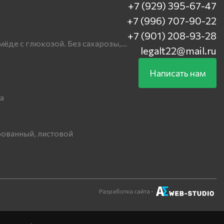
+7 (929) 395-67-47
+7 (996) 707-90-22
+7 (901) 208-93-28
мёде с глюкозой. Без сахарозы,...
legalt22@mail.ru
Написать нам
а
ованный, листовой
Разработка сайта -