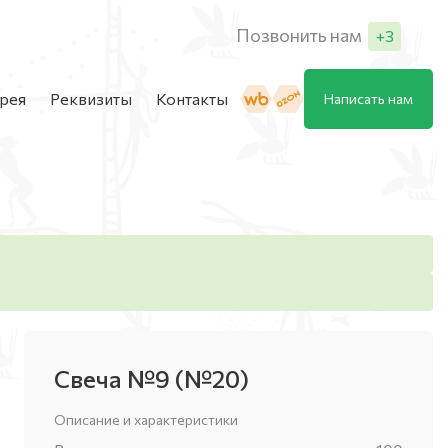
Позвонить нам
+3
рея
Реквизиты
Контакты
Написать нам
Менеджер продаж
+7 (929) 395-67-47
Менеджер продаж
+7 (996) 707-90-22
Менеджер продаж
+7 (901) 208-93-28
Свеча №9 (№20)
Описание и характеристики