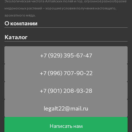
Экологическая чистота Алтайских полей и гор, огромное разнообразие
медоносных растений – хорошие условия получения настоящего,
ароматного мёда.
О компании
Каталог
+7 (929) 395-67-47
+7 (996) 707-90-22
+7 (901) 208-93-28
legalt22@mail.ru
Написать нам