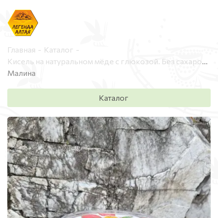
Менеджер продаж
Главная
Каталог
Кисель на натуральном мёде с глюкозой. Без сахарозы, красителей, ароматизаторов и консервантов!
+7 (929) 395-67-47
Малина
Менеджер продаж
Каталог
+7 (996) 707-90-22
Менеджер продаж
+7 (901) 208-93-28